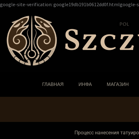
google-site-verification: google19db191b0612dd0f.htmlgoogle-s
Szc
POL
ГЛАВНАЯ
ИНФА
МАГАЗИН
Процесс нанесения татуир