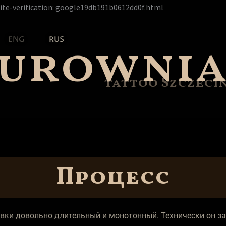
Перейти
ite-verification: google19db191b0612dd0f.html
к
содержимому
zurowni
ENG
RUS
tattoo Szczeci
Процесс
овки довольно длительный и монотонный. Технически он з