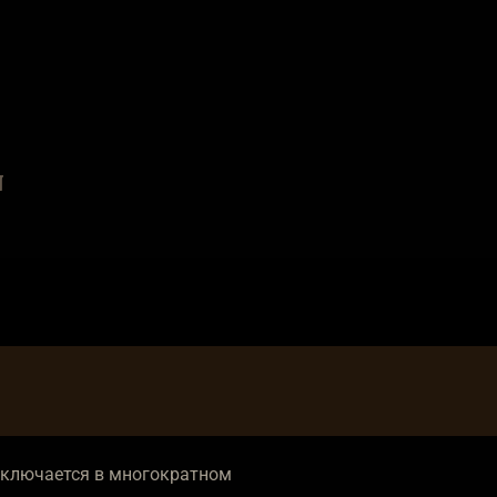
a
n
аключается в многократном