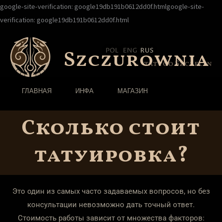
Перейти
google-site-verification: google19db191b0612dd0f.htmlgoogle-site-
к
verification: google19db191b0612dd0f.html
содержимому
POL
ENG
RUS
Szczurownia
tattoo Szczecin
ГЛАВНАЯ
ИНФА
МАГАЗИН
Сколько стоит
татуировка?
Это один из самых часто задаваемых вопросов, но без
консультации невозможно дать точный ответ.
Стоимость работы зависит от множества факторов: