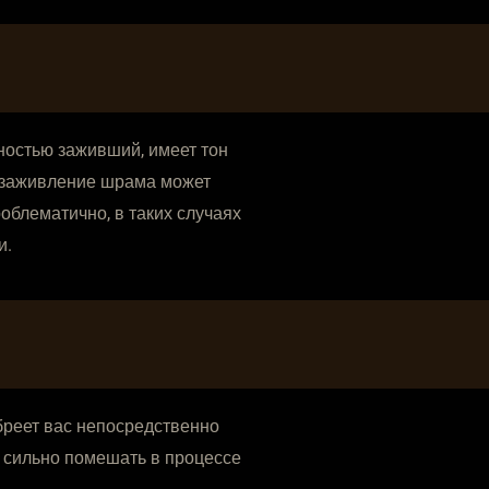
лностью заживший, имеет тон
ое заживление шрама может
облематично, в таких случаях
и.
бреет вас непосредственно
т сильно помешать в процессе