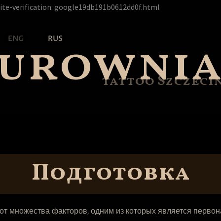
Перейти
ite-verification: google19db191b0612dd0f.html
к
содержимому
zurowni
ENG
RUS
tattoo Szczeci
Подготовка
 от множества факторов, одним из которых является первон