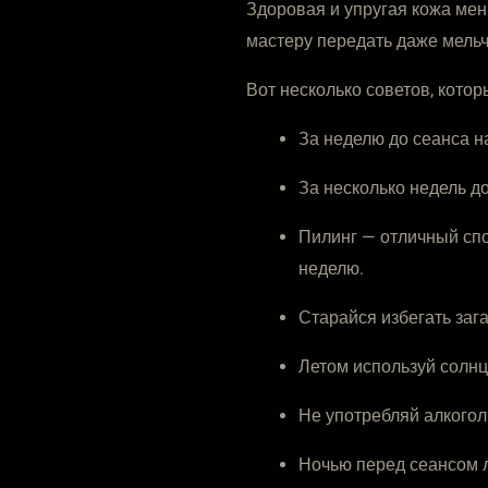
Здоровая и упругая кожа мен
мастеру передать даже мель
Вот несколько советов, котор
За неделю до сеанса н
За несколько недель д
Пилинг — отличный спо
неделю.
Старайся избегать зага
Летом используй солнце
Не употребляй алкоголь
Ночью перед сеансом л