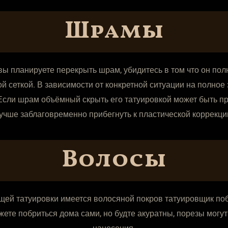
Шрамы
вы планируете перекрыть шрам, убидитесь в том что он по
ой сеткой. В зависимости от конкретной ситуации на полн
. Если шрам объёмный скрыть его татуировкой может быть пр
учше заблаговременно прибегнуть к пластической коррекци
Волосы
щей татуировки имеется волосяной покров татуировщик по
жете побриться дома сами, но будте акуратны, порезы могу