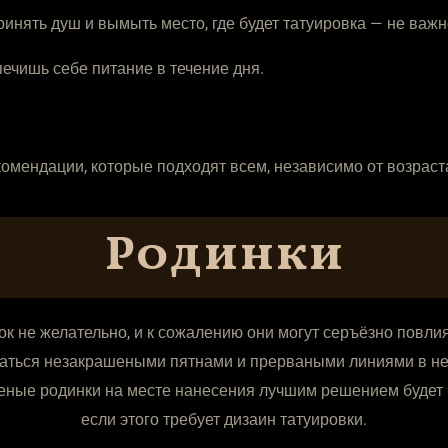
инять душ и вымыть место, где будет татуировка — не важно
печишь себе питание в течение дня.
омендации, которые подходят всем, независимо от возраста
Родинки
к не желательно, и к сожалению они могут серъёзно повл
заться незакрашеными пятнами и прерваными линиями в не
еные родинки на месте нанесения лучшим решением будет 
если этого требует дизаин татуировки.