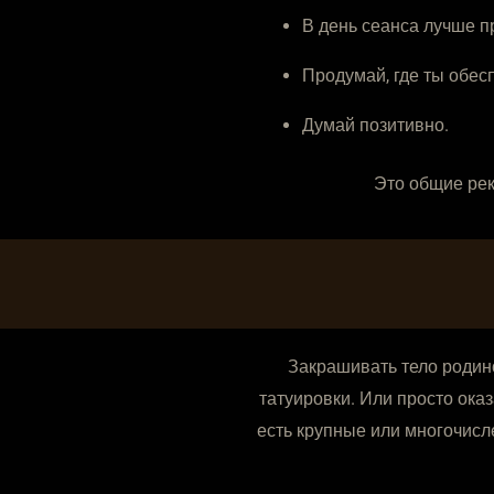
В день сеанса лучше пр
Продумай, где ты обес
Думай позитивно.
Это общие рек
Закрашивать тело родино
татуировки. Или просто ока
есть крупные или многочисл